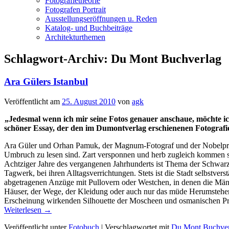
Fotografietheorie
Fotografen Portrait
Ausstellungseröffnungen u. Reden
Katalog- und Buchbeiträge
Architekturthemen
Schlagwort-Archiv:
Du Mont Buchverlag
Ara Gülers Istanbul
Veröffentlicht am
25. August 2010
von
agk
„Jedesmal wenn ich mir seine Fotos genauer anschaue, möchte ic
schöner Essay, der den im Dumontverlag erschienenen Fotografie
Ara Güler und Orhan Pamuk, der Magnum-Fotograf und der Nobelpreistr
Umbruch zu lesen sind. Zart versponnen und herb zugleich kommen sie
Achtziger Jahre des vergangenen Jahrhunderts ist Thema der Schwar
Tagwerk, bei ihren Alltagsverrichtungen. Stets ist die Stadt selbstver
abgetragenen Anzüge mit Pullovern oder Westchen, in denen die Männ
Häuser, der Wege, der Kleidung oder auch nur das müde Herumstehen
Erscheinung wirkenden Silhouette der Moscheen und osmanischen Prach
Weiterlesen
→
Veröffentlicht unter
Fotobuch
|
Verschlagwortet mit
Du Mont Buchver