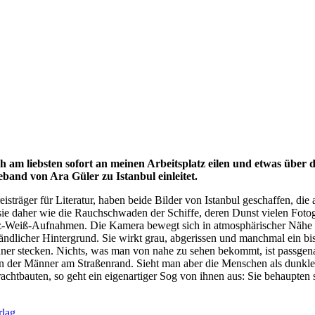
h am liebsten sofort an meinen Arbeitsplatz eilen und etwas über 
band von Ara Güler zu Istanbul einleitet.
äger für Literatur, haben beide Bilder von Istanbul geschaffen, die 
 daher wie die Rauchschwaden der Schiffe, deren Dunst vielen Fotograf
z-Weiß-Aufnahmen. Die Kamera bewegt sich in atmosphärischer Nähe z
ständlicher Hintergrund. Sie wirkt grau, abgerissen und manchmal ein bi
er stecken. Nichts, was man von nahe zu sehen bekommt, ist passgenau 
 der Männer am Straßenrand. Sieht man aber die Menschen als dunkle 
tbauten, so geht ein eigenartiger Sog von ihnen aus: Sie behaupten si
lag