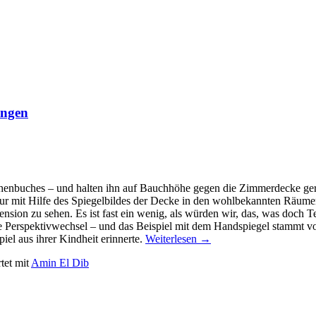
ingen
henbuches – und halten ihn auf Bauchhöhe gegen die Zimmerdecke geri
nur mit Hilfe des Spiegelbildes der Decke in den wohlbekannten Räume
sion zu sehen. Es ist fast ein wenig, als würden wir, das, was doch Te
 Perspektivwechsel – und das Beispiel mit dem Handspiegel stammt von 
piel aus ihrer Kindheit erinnerte.
Weiterlesen
→
tet mit
Amin El Dib