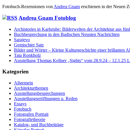
Fotobuch-Rezensionen von
Andrea Gnam
erschienen in der Neuen Z
Andrea Gnam Fotoblog
Archistories in Karlsruhe: Bilderwelten der Architektur aus fün
Buchbesprechung in den Badischen Neusten Nachrichten
Sarajevo
Gemischter Satz
Bilder und Wörter – Kleine Kulturgeschichte einer brillanten Al
Tata Ronkholz
Ausstellung Thomas Kellner „Sights“ vom 28.9.24 – 12.1.25
Kategorien
Allgemein
Architekturthemen
Ausstellungsbesprechungen
Ausstellungseröffnungen u. Reden
Essays
Fotobuch
Fotografen Portrait
Fotografietheorie
Katalog- und Buchbeiträge
Künstler Portrait