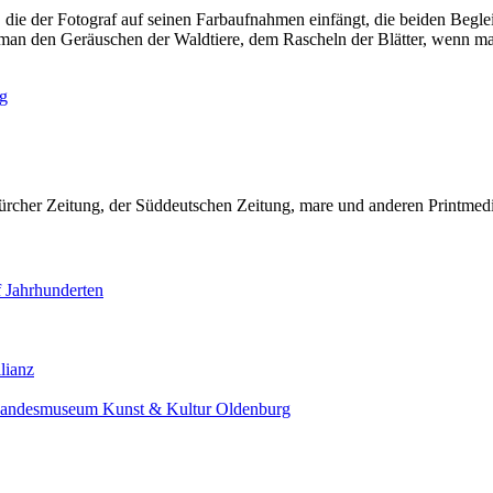
die der Fotograf auf seinen Farbaufnahmen einfängt, die beiden Begl
 man den Geräuschen der Waldtiere, dem Rascheln der Blätter, wenn man S
ag
ürcher Zeitung, der Süddeutschen Zeitung, mare und anderen Printmed
f Jahrhunderten
lianz
 Landesmuseum Kunst & Kultur Oldenburg