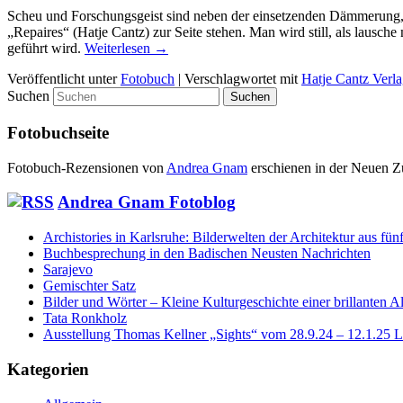
Scheu und Forschungsgeist sind neben der einsetzenden Dämmerung, 
„Repaires“ (Hatje Cantz) zur Seite stehen. Man wird still, als lausche
geführt wird.
Weiterlesen
→
Veröffentlicht unter
Fotobuch
|
Verschlagwortet mit
Hatje Cantz Verl
Suchen
Fotobuchseite
Fotobuch-Rezensionen von
Andrea Gnam
erschienen in der Neuen Z
Andrea Gnam Fotoblog
Archistories in Karlsruhe: Bilderwelten der Architektur aus fün
Buchbesprechung in den Badischen Neusten Nachrichten
Sarajevo
Gemischter Satz
Bilder und Wörter – Kleine Kulturgeschichte einer brillanten Al
Tata Ronkholz
Ausstellung Thomas Kellner „Sights“ vom 28.9.24 – 12.1.25
Kategorien