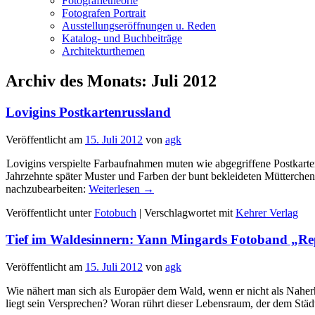
Fotografietheorie
Fotografen Portrait
Ausstellungseröffnungen u. Reden
Katalog- und Buchbeiträge
Architekturthemen
Archiv des Monats:
Juli 2012
Lovigins Postkartenrussland
Veröffentlicht am
15. Juli 2012
von
agk
Lovigins verspielte Farbaufnahmen muten wie abgegriffene Postkarten
Jahrzehnte später Muster und Farben der bunt bekleideten Mütterche
nachzubearbeiten:
Weiterlesen
→
Veröffentlicht unter
Fotobuch
|
Verschlagwortet mit
Kehrer Verlag
Tief im Waldesinnern: Yann Mingards Fotoband „Re
Veröffentlicht am
15. Juli 2012
von
agk
Wie nähert man sich als Europäer dem Wald, wenn er nicht als Naher
liegt sein Versprechen? Woran rührt dieser Lebensraum, der dem Städt