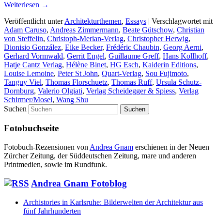
Weiterlesen
→
Veröffentlicht unter
Architekturthemen
,
Essays
|
Verschlagwortet mit
Adam Caruso
,
Andreas Zimmermann
,
Beate Gütschow
,
Christian
von Steffelin
,
Christoph-Merian-Verlag
,
Christopher Herwig
,
Dionisio González
,
Eike Becker
,
Frédéric Chaubin
,
Georg Aerni
,
Gerhard Vormwald
,
Gerrit Engel
,
Guillaume Greff
,
Hans Kollhoff
,
Hatje Cantz Verlag
,
Hélène Binet
,
HG Esch
,
Kaiderin Editions
,
Louise Lemoine
,
Peter St John
,
Quart-Verlag
,
Sou Fujimoto
,
Tanguy Viel
,
Thomas Florschuetz
,
Thomas Ruff
,
Ursula Schutz-
Dornburg
,
Valerio Olgiati
,
Verlag Scheidegger & Spiess
,
Verlag
Schirmer/Mosel
,
Wang Shu
Suchen
Fotobuchseite
Fotobuch-Rezensionen von
Andrea Gnam
erschienen in der Neuen
Zürcher Zeitung, der Süddeutschen Zeitung, mare und anderen
Printmedien, sowie im Rundfunk.
Andrea Gnam Fotoblog
Archistories in Karlsruhe: Bilderwelten der Architektur aus
fünf Jahrhunderten