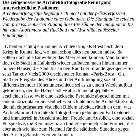
Die zeitgenössische Architekturfotografie kennt ganz
unterschiedliche Positionen
Architekturfotografie begnügt sich nicht mit der präzis erfassten
Wiedergabe der Anatomie eines Gebäudes. Die Standpunkte reichen
vom praxisorientierten Zugang über Freiräume der Imagination bis
hin zum Augenmerk auf Rückbau und Absurdität entfesselter
Bautätigkeit.
«Offenbar schlug ein kühner Architekt vor, als Brest nach dem
Krieg in Ruinen lag, wo man schon alles neu bauen müsse, da
sollten doch alle Einwohner das Meer sehen können: Man könne
doch die Stadt im Halbkreis wieder aufbauen, nach hinten immer
höhere Häuser, die Stadt bis an den Rand der Strände gezogen.» So
setzt Tanguy Viels 2009 erschienener Roman «Paris-Brest» ein.
Statt der Freigabe des Blicks und der Aufkündigung sozial
differenzierender Höhenunterschiede sei es zu einem Wiederaufbau
gekommen, der die Hafenstadt «kubisch und abgeplattet»
erscheinen lasse «wie eine aztekische Pyramide abgeschnitten mit
einem horizontalen Sensenhieb». Solch literarische Architekturkritik,
die mit einprägsamen visuellen Bildern arbeitet, rüttelt an dem, was
Architektur und Architekturfotografie im gelungenen Fall materiell
und immateriell in Aussicht stellen: Freude am Ausblick, eine soziale
Perspektive, die Reminiszenz an tradierte geometrische Formen, die
aber auch wie hier zum Nachteil für die städtische Situation gegen
den Strich gebürstet werden können.