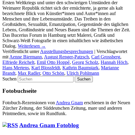
Ersten Weltkriegs und unter den schwierigen Umständen der
Weimarer Republik richtet sich der ernüchterte, ja gerne als kalt
bezeichnete Blick von Künstler*innen und Autor*innen auf
Menschen und ihre Lebensumstände. Das Treiben in den
Großstädten, Sexualität, Emanzipation, Gegenstände des täglichen
Lebens, Großindustrie und Neues Bauen sind die Themen der Zeit.
Das Bucerius Forum in Hamburg setzt Malerei, Grafik und
Schwarz-Weiß Fotografie in einen inhaltlichen wie ästhetischen
Dialog.
Weiterlesen
→
Veröffentlicht unter
Ausstellungsbesprechungen
|
Verschlagwortet
mit
Aenne Biermann
,
August Renger-Patzsch
,
Carl Grossberg
,
Elfriede Reichelt
,
Emil Otto Hoppé
,
Georg Scholz
,
Hannah Höch
,
Hans Mertens
,
Karl Blossfeldt
,
Kathrin Baumstark
,
Marianne
Brandt
,
Max Radler
,
Otto Schön
,
Ulrich Pohlmann
Suchen
Fotobuchseite
Fotobuch-Rezensionen von
Andrea Gnam
erschienen in der Neuen
Zürcher Zeitung, der Süddeutschen Zeitung, mare und anderen
Printmedien, sowie im Rundfunk.
Andrea Gnam Fotoblog