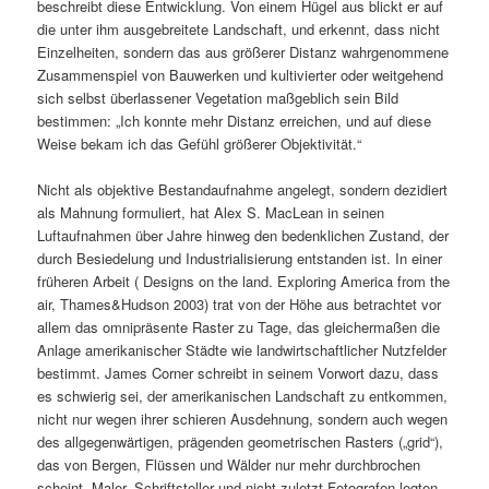
beschreibt diese Entwicklung. Von einem Hügel aus blickt er auf
die unter ihm ausgebreitete Landschaft, und erkennt, dass nicht
Einzelheiten, sondern das aus größerer Distanz wahrgenommene
Zusammenspiel von Bauwerken und kultivierter oder weitgehend
sich selbst überlassener Vegetation maßgeblich sein Bild
bestimmen: „Ich konnte mehr Distanz erreichen, und auf diese
Weise bekam ich das Gefühl größerer Objektivität.“
Nicht als objektive Bestandaufnahme angelegt, sondern dezidiert
als Mahnung formuliert, hat Alex S. MacLean in seinen
Luftaufnahmen über Jahre hinweg den bedenklichen Zustand, der
durch Besiedelung und Industrialisierung entstanden ist. In einer
früheren Arbeit ( Designs on the land. Exploring America from the
air, Thames&Hudson 2003) trat von der Höhe aus betrachtet vor
allem das omnipräsente Raster zu Tage, das gleichermaßen die
Anlage amerikanischer Städte wie landwirtschaftlicher Nutzfelder
bestimmt. James Corner schreibt in seinem Vorwort dazu, dass
es schwierig sei, der amerikanischen Landschaft zu entkommen,
nicht nur wegen ihrer schieren Ausdehnung, sondern auch wegen
des allgegenwärtigen, prägenden geometrischen Rasters („grid“),
das von Bergen, Flüssen und Wälder nur mehr durchbrochen
scheint. Maler, Schriftsteller und nicht zuletzt Fotografen legten