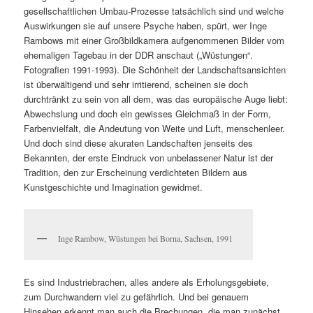
gesellschaftlichen Umbau-Prozesse tatsächlich sind und welche
Auswirkungen sie auf unsere Psyche haben, spürt, wer Inge
Rambows mit einer Großbildkamera aufgenommenen Bilder vom
ehemaligen Tagebau in der DDR anschaut („Wüstungen“.
Fotografien 1991-1993). Die Schönheit der Landschaftsansichten
ist überwältigend und sehr irritierend, scheinen sie doch
durchtränkt zu sein von all dem, was das europäische Auge liebt:
Abwechslung und doch ein gewisses Gleichmaß in der Form,
Farbenvielfalt, die Andeutung von Weite und Luft, menschenleer.
Und doch sind diese akuraten Landschaften jenseits des
Bekannten, der erste Eindruck von unbelassener Natur ist der
Tradition, den zur Erscheinung verdichteten Bildern aus
Kunstgeschichte und Imagination gewidmet.
Inge Rambow, Wüstungen bei Borna, Sachsen, 1991
Es sind Industriebrachen, alles andere als Erholungsgebiete,
zum Durchwandern viel zu gefährlich. Und bei genauem
Hinsehen erkennt man auch die Brechungen, die man zunächst