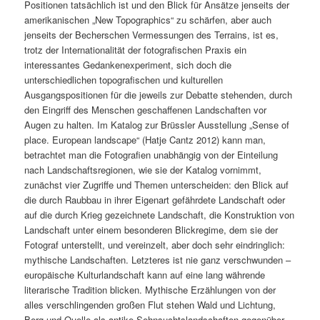
Positionen tatsächlich ist und den Blick für Ansätze jenseits der
amerikanischen „New Topographics“ zu schärfen, aber auch
jenseits der Becherschen Vermessungen des Terrains, ist es,
trotz der Internationalität der fotografischen Praxis ein
interessantes Gedankenexperiment, sich doch die
unterschiedlichen topografischen und kulturellen
Ausgangspositionen für die jeweils zur Debatte stehenden, durch
den Eingriff des Menschen geschaffenen Landschaften vor
Augen zu halten. Im Katalog zur Brüssler Ausstellung „Sense of
place. European landscape“ (Hatje Cantz 2012) kann man,
betrachtet man die Fotografien unabhängig von der Einteilung
nach Landschaftsregionen, wie sie der Katalog vornimmt,
zunächst vier Zugriffe und Themen unterscheiden: den Blick auf
die durch Raubbau in ihrer Eigenart gefährdete Landschaft oder
auf die durch Krieg gezeichnete Landschaft, die Konstruktion von
Landschaft unter einem besonderen Blickregime, dem sie der
Fotograf unterstellt, und vereinzelt, aber doch sehr eindringlich:
mythische Landschaften. Letzteres ist nie ganz verschwunden –
europäische Kulturlandschaft kann auf eine lang währende
literarische Tradition blicken. Mythische Erzählungen von der
alles verschlingenden großen Flut stehen Wald und Lichtung,
Berg und Quelle als antike Sehnsuchtslandschaften gegenüber.