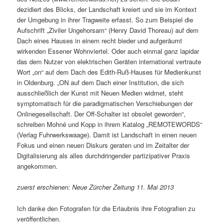
dezidiert des Blicks, der Landschaft kreiert und sie im Kontext
der Umgebung in ihrer Tragweite erfasst. So zum Beispiel die
Aufschrift „Ziviler Ungehorsam“ (Henry David Thoreau) auf dem
Dach eines Hauses in einem recht bieder und aufgeräumt
wirkenden Essener Wohnviertel. Oder auch einmal ganz lapidar
das dem Nutzer von elektrischen Geräten international vertraute
Wort „on“ auf dem Dach des Edith-Ruß-Hauses für Medienkunst
in Oldenburg. „ON auf dem Dach einer Institution, die sich
ausschließlich der Kunst mit Neuen Medien widmet, steht
symptomatisch für die paradigmatischen Verschiebungen der
Onlinegesellschaft. Der Off-Schalter ist obsolet geworden“,
schreiben Mohné und Kopp in ihrem Katalog „REMOTEWORDS“
(Verlag Fuhrwerkswaage). Damit ist Landschaft in einen neuen
Fokus und einen neuen Diskurs geraten und im Zeitalter der
Digitalisierung als alles durchdringender partizipativer Praxis
angekommen.
zuerst erschienen: Neue Zürcher Zeitung 11. Mai 2013
Ich danke den Fotografen für die Erlaubnis ihre Fotografien zu
veröffentlichen.