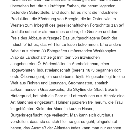
übersehen hat: die zu kräftigen Farben, die herumliegenden,
rostenden Schrottteile. Und doch: Ist es nicht die industrielle
Produktion, die Förderung von Energie, die im Osten wie im
Westen zum Inbegriff des gesellschaftlichen Fortschritts zählte?
Und die schneller als manches andere, die Grenzen und den
Preis des Abbaus aufzeigte? Das „aufgeschlagene Buch der
Industrie“ ist es, das wir hier zu lesen bekommen. Eine andere
Arbeit aus einem 30 Fotografien umfassenden Werkkonplex
„Naphta Landschaft“ zeigt inmitten von inzwischen
ausgebeuteten Öl-Förderstätten in Aserbeidschan, einer
‚abgewohnten‘ Industrielandschaft (bereits 1873 begannen dort
erste Ölbohrungen), ein sonderbares Idyll: Eingeschmiegt in eine
Welt aus Rohren und Leitungen, Strommasten, spärlich
aufkommendem Grasbewuchs, die Skyline der Stadt Baku im
Hintergrund, hat sich ein Paar mit Lattenzäunen aus Altholz eine
Art Gärtchen eingezäunt, Hühner spazieren frei herum, die Frau
im geblümten Kleid, der Mann in kurzen Hosen,
Bürgerkriegsflüchtlinge vielleicht. Man kann sich durchaus
vorstellen, dass sie es sich hier, so gut es geht, eingerichtet
haben, das Ausmaß der Altlasten indes kann man nur erahnen.