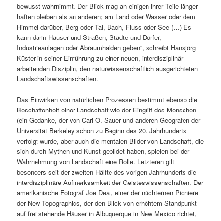
bewusst wahrnimmt. Der Blick mag an einigen ihrer Teile länger
haften bleiben als an anderen; am Land oder Wasser oder dem
Himmel darüber, Berg oder Tal, Bach, Fluss oder See (…) Es
kann darin Häuser und Straßen, Städte und Dörfer,
Industrieanlagen oder Abraumhalden geben“, schreibt Hansjörg
Küster in seiner Einführung zu einer neuen, interdisziplinär
arbeitenden Disziplin, den naturwissenschaftlich ausgerichteten
Landschaftswissenschaften.
Das Einwirken von natürlichen Prozessen bestimmt ebenso die
Beschaffenheit einer Landschaft wie der Eingriff des Menschen
(ein Gedanke, der von Carl O. Sauer und anderen Geografen der
Universität Berkeley schon zu Beginn des 20. Jahrhunderts
verfolgt wurde, aber auch die mentalen Bilder von Landschaft, die
sich durch Mythen und Kunst gebildet haben, spielen bei der
Wahrnehmung von Landschaft eine Rolle. Letzteren gilt
besonders seit der zweiten Hälfte des vorigen Jahrhunderts die
interdisziplinäre Aufmerksamkeit der Geisteswissenschaften. Der
amerikanische Fotograf Joe Deal, einer der nüchternen Pioniere
der New Topographics, der den Blick von erhöhtem Standpunkt
auf frei stehende Häuser in Albuquerque in New Mexico richtet,