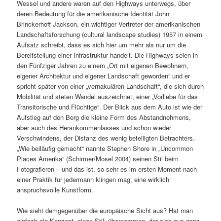
Wessel und andere waren auf den Highways unterwegs, über
deren Bedeutung für die amerikanische Identität John
Brinckerhoff Jackson, ein wichtiger Vertreter der amerikanischen
Landschaftsforschung (cultural landscape studies) 1957 in einem
Aufsatz schreibt, dass es sich hier um mehr als nur um die
Bereitstellung einer Infrastruktur handelt. Die Highways seien in
den Fünfziger Jahren zu einem „Ort mit eigenen Bewohnern,
eigener Architektur und eigener Landschaft geworden“ und er
spricht später von einer „vernakulären Landschaft“, die sich durch
Mobilität und steten Wandel auszeichnet, einer „Vorliebe für das
Transitorische und Flüchtige“. Der Blick aus dem Auto ist wie der
Aufstieg auf den Berg die kleine Form des Abstandnehmens,
aber auch des Herankommenlasses und schon wieder
Verschwindens, der Distanz des wenig beteiligten Betrachters.
„Wie beiläufig gemacht“ nannte Stephen Shore in „Uncommon
Places Amerika“ (Schirmer/Mosel 2004) seinen Stil beim
Fotografieren – und das ist, so sehr es im ersten Moment nach
einer Praktik für jedermann klingen mag, eine wirklich
anspruchsvolle Kunstform.
Wie sieht demgegenüber die europäische Sicht aus? Hat man
einfach ein Konzept, einen Stil, übernommen, der sich aus ganz