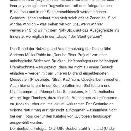
ihrer psychologischen Tragweite erst mit dem fotografischen
Bildaufbau und in der Serie entschlüsselt werden können.
Geradezu scheu schaut man sich solch offene Zonen an. Sind
wir das wirklich – was sehen wir von uns, wenn wir hier
verweilen? Sind wir mit dem Nah-Blick auf das Ausgegrenzte ins
Innerste, womöglich in den „Bauch“ der Stadt geraten?
Den Stand der Nutzung und Verschmutzung der Donau führt
Andreas Müller-Pohle im „Danube River Project“ vor: eher
unbehagliche Bilder von Brücken, Hafenanlagen und befestigten
Uferabschnitte – so gezeigt, dass sie nicht zu einem Besuch
einladen – werden mit am unteren Bildrand eingeblendeten
Messdaten (Phosphate, Nitrat, Kadmium, Quecksilber) versehen.
Auch hier entsteht in der Konfrontation von Sichtbarem und
Unsichtbarem ein Moment des Schreckens, kein ästhetischer
wie bei Inge Rambow, dazu sind die Aufnahmen zu ernüchternd,
zu ‚trocken‘, eher ein intellektuell wirksamer. Der Gedanke an
schöne Natur mag erst gar nicht aufkommen – zumindest nicht
bei den Fotos die für den Katalog von „European landscape“
ausgewählt wurden.
Der deutsche Fotograf Olaf Otto Becker steht in Island (Under