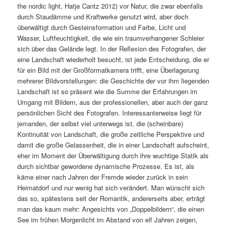
the nordic light, Hatje Cantz 2012) vor Natur, die zwar ebenfalls
durch Staudämme und Kraftwerke genutzt wird, aber doch
überwältigt durch Gesteinsformation und Farbe, Licht und
Wasser, Luftfeuchtigkeit, die wie ein traumverhangener Schleier
sich über das Gelände legt. In der Reflexion des Fotografen, der
eine Landschaft wiederholt besucht, ist jede Entscheidung, die er
für ein Bild mit der Großformatkamera trifft, eine Überlagerung
mehrerer Bildvorstellungen: die Geschichte der vor ihm liegenden
Landschaft ist so präsent wie die Summe der Erfahrungen im
Umgang mit Bildern, aus der professionellen, aber auch der ganz
persönlichen Sicht des Fotografen. Interessanterweise liegt für
jemanden, der selbst viel unterwegs ist, die (scheinbare)
Kontinuität von Landschaft, die große zeitliche Perspektive und
damit die große Gelassenheit, die in einer Landschaft aufscheint,
eher im Moment der Überwältigung durch ihre wuchtige Statik als
durch sichtbar gewordene dynamische Prozesse. Es ist, als
käme einer nach Jahren der Fremde wieder zurück in sein
Heimatdorf und nur wenig hat sich verändert. Man wünscht sich
das so, spätestens seit der Romantik, andererseits aber, erträgt
man das kaum mehr: Angesichts von „Doppelbildern“, die einen
See im frühen Morgenlicht im Abstand von elf Jahren zeigen,