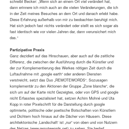
schreibt Becker: „Wenn sich an einem Ort viel verändert hat,
dann erinnere ich mich auch an die vielen Veränderungen, die ich
in der Zeit meines Besuches an dem Ort und danach erlebt habe.
Diese Erfahrung außerhalb von mir zu beobachten beruhigt mich.
Hat sich jedoch fast nichts verändert oder stellt es sich sogar als
fast identisch wie vor vielen Jahren dar, dann verunsichert mich
das.“
Partizipative Praxis
Ganz dezidiert auf das Hinschauen, aber auch auf die zeitliche
Differenz, die zwischen der Ausführung durch die Künstler und
der zur Komplementierung des Werkes nötigen Zeit durch die
Luftaufnahme mit „google earth“ oder anderen Diensten
verstreicht, setzt das Duo „REMOTEWORDS“. Sozusagen
komplementär zu den Aktionen der Gruppe „Zone blanche“, die
sich um auf der Karte nicht Gezeigtes, oder von GPS und google
nicht Erfasstes spezialisiert hat, setzen Achim Mohné und Uta
Kopp in roter Pixelschrift für die Darstellung durch google
optimierte, politische oder poetische Botschaften von Künstlern
und Dichtern hoch hinaus auf die Dächer von Häusern. Diese
architektonische ‚Landschaft‘ ist „nur“ von oben und von Nutzern
des Netzes (www.remotewords.net) zu sehen. Sie bedarf