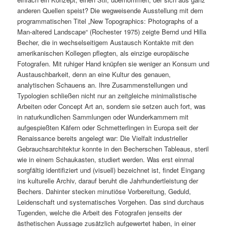
anderen Quellen speist? Die wegweisende Ausstellung mit dem
programmatischen Titel „New Topographics: Photographs of a
Man-altered Landscape“ (Rochester 1975) zeigte Bernd und Hilla
Becher, die in wechselseitigem Austausch Kontakte mit den
amerikanischen Kollegen pflegten, als einzige europäische
Fotografen. Mit ruhiger Hand knüpfen sie weniger an Konsum und
Austauschbarkeit, denn an eine Kultur des genauen,
analytischen Schauens an. Ihre Zusammenstellungen und
Typologien schließen nicht nur an zeitgleiche minimalistische
Arbeiten oder Concept Art an, sondern sie setzen auch fort, was
in naturkundlichen Sammlungen oder Wunderkammern mit
aufgespießten Käfern oder Schmetterlingen in Europa seit der
Renaissance bereits angelegt war: Die Vielfalt industrieller
Gebrauchsarchitektur konnte in den Becherschen Tableaus, steril
wie in einem Schaukasten, studiert werden. Was erst einmal
sorgfältig identifiziert und (visuell) bezeichnet ist, findet Eingang
ins kulturelle Archiv, darauf beruht die Jahrhundertleistung der
Bechers. Dahinter stecken minutiöse Vorbereitung, Geduld,
Leidenschaft und systematisches Vorgehen. Das sind durchaus
Tugenden, welche die Arbeit des Fotografen jenseits der
ästhetischen Aussage zusätzlich aufgewertet haben, in einer