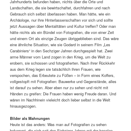
Jahrhunderts befunden haben, nichts über die Orte und
Landschaften, die sie bewirtschaftet, durchfahren und nach
Gebrauch sich selbst überlassen haben. Man hätte, wie ein
Archäologe, nur ihre Hinterlassenschaften vor sich und sollte
jetzt Aussagen über Mentalitäten und Kultur treffen? Oder man
hätte nichts als ein Bündel von Fotografien, die von einer Zeit
und einem Ort als einzige Zeugen übriggeblieben sind. Das wäre
eine ähnliche Situation, wie sie Godard in seinem Film „Les
Carabiniers“ in den Sechziger Jahren durchgespielt hat. Zwei
arme Männer vom Land zogen in den Krieg, um die Welt zu
erobern, sie schossen und fotografierten. Nach ihrer Rückkehr
aus dem Krieg legen sie tatsächlich ihren Frauen, wie
verspochen, das Erbeutete zu Füßen – in Form eines Koffers,
vollgestopft mit Fotografien: Bauwerke und Gegenstände, alles
ist darauf zu sehen. Aber eben nur zu sehen und nicht mit
Händen zu greifen: Die Frauen haben wenig Freude daran. Und
wären im Nachhinein vieleicht doch lieber selbst in die Welt
hinausgezogen.
Bilder als Mahnungen
Heute ist das anders: Was man auf Fotografien zu sehen
bekommt, die sich seit den Siebziger Jahren mit der banalen