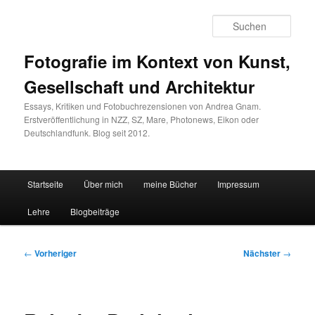
Zum
primären
Such
Inhalt
springen
Fotografie im Kontext von Kunst,
Gesellschaft und Architektur
Essays, Kritiken und Fotobuchrezensionen von Andrea Gnam.
Erstveröffentlichung in NZZ, SZ, Mare, Photonews, Eikon oder
Deutschlandfunk. Blog seit 2012.
Hauptmenü
Startseite
Über mich
meine Bücher
Impressum
Lehre
Blogbeiträge
Beitragsnavigation
←
Vorheriger
Nächster
→