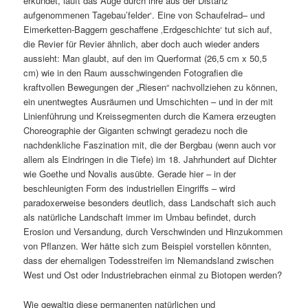
erkundet, läuft das Auge durch ihre aus der Distanz
aufgenommenen Tagebau’felder‘. Eine von Schaufelrad– und
Eimerketten-Baggern geschaffene ‚Erdgeschichte‘ tut sich auf,
die Revier für Revier ähnlich, aber doch auch wieder anders
aussieht: Man glaubt, auf den im Querformat (26,5 cm x 50,5
cm) wie in den Raum ausschwingenden Fotografien die
kraftvollen Bewegungen der „Riesen“ nachvollziehen zu können,
ein unentwegtes Ausräumen und Umschichten – und in der mit
Linienführung und Kreissegmenten durch die Kamera erzeugten
Choreographie der Giganten schwingt geradezu noch die
nachdenkliche Faszination mit, die der Bergbau (wenn auch vor
allem als Eindringen in die Tiefe) im 18. Jahrhundert auf Dichter
wie Goethe und Novalis ausübte. Gerade hier – in der
beschleunigten Form des industriellen Eingriffs – wird
paradoxerweise besonders deutlich, dass Landschaft sich auch
als natürliche Landschaft immer im Umbau befindet, durch
Erosion und Versandung, durch Verschwinden und Hinzukommen
von Pflanzen. Wer hätte sich zum Beispiel vorstellen könnten,
dass der ehemaligen Todesstreifen im Niemandsland zwischen
West und Ost oder Industriebrachen einmal zu Biotopen werden?
Wie gewaltig diese permanenten natürlichen und