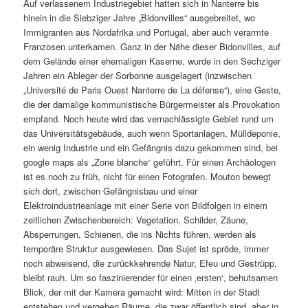
Auf verlassenem Industriegebiet hatten sich in Nanterre bis
hinein in die Siebziger Jahre „Bidonvilles“ ausgebreitet, wo
Immigranten aus Nordafrika und Portugal, aber auch verarmte
Franzosen unterkamen. Ganz in der Nähe dieser Bidonvilles, auf
dem Gelände einer ehemaligen Kaserne, wurde in den Sechziger
Jahren ein Ableger der Sorbonne ausgelagert (inzwischen
„Université de Paris Ouest Nanterre de La défense“), eine Geste,
die der damalige kommunistische Bürgermeister als Provokation
empfand. Noch heute wird das vernachlässigte Gebiet rund um
das Universitätsgebäude, auch wenn Sportanlagen, Mülldeponie,
ein wenig Industrie und ein Gefängnis dazu gekommen sind, bei
google maps als „Zone blanche“ geführt. Für einen Archäologen
ist es noch zu früh, nicht für einen Fotografen. Mouton bewegt
sich dort, zwischen Gefängnisbau und einer
Elektroindustrieanlage mit einer Serie von Bildfolgen in einem
zeitlichen Zwischenbereich: Vegetation, Schilder, Zäune,
Absperrungen, Schienen, die ins Nichts führen, werden als
temporäre Struktur ausgewiesen. Das Sujet ist spröde, immer
noch abweisend, die zurückkehrende Natur, Efeu und Gestrüpp,
bleibt rauh. Um so faszinierender für einen ‚ersten‘, behutsamen
Blick, der mit der Kamera gemacht wird: Mitten in der Stadt
entstehen und vergehen Räume, die zwar öffentlich sind, aber in