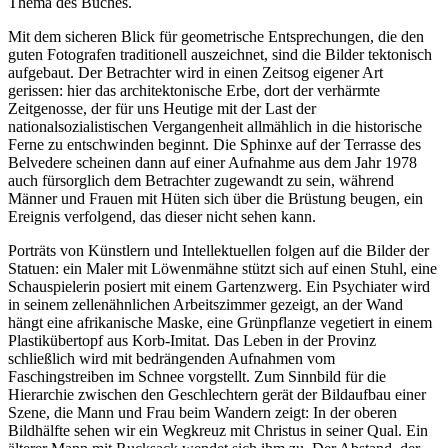
Thema des Buches.
Mit dem sicheren Blick für geometrische Entsprechungen, die den
guten Fotografen traditionell auszeichnet, sind die Bilder tektonisch
aufgebaut. Der Betrachter wird in einen Zeitsog eigener Art
gerissen: hier das architektonische Erbe, dort der verhärmte
Zeitgenosse, der für uns Heutige mit der Last der
nationalsozialistischen Vergangenheit allmählich in die historische
Ferne zu entschwinden beginnt. Die Sphinxe auf der Terrasse des
Belvedere scheinen dann auf einer Aufnahme aus dem Jahr 1978
auch fürsorglich dem Betrachter zugewandt zu sein, während
Männer und Frauen mit Hüten sich über die Brüstung beugen, ein
Ereignis verfolgend, das dieser nicht sehen kann.
Porträts von Künstlern und Intellektuellen folgen auf die Bilder der
Statuen: ein Maler mit Löwenmähne stützt sich auf einen Stuhl, eine
Schauspielerin posiert mit einem Gartenzwerg. Ein Psychiater wird
in seinem zellenähnlichen Arbeitszimmer gezeigt, an der Wand
hängt eine afrikanische Maske, eine Grünpflanze vegetiert in einem
Plastikübertopf aus Korb-Imitat. Das Leben in der Provinz
schließlich wird mit bedrängenden Aufnahmen vom
Faschingstreiben im Schnee vorgstellt. Zum Sinnbild für die
Hierarchie zwischen den Geschlechtern gerät der Bildaufbau einer
Szene, die Mann und Frau beim Wandern zeigt: In der oberen
Bildhälfte sehen wir ein Wegkreuz mit Christus in seiner Qual. Ein