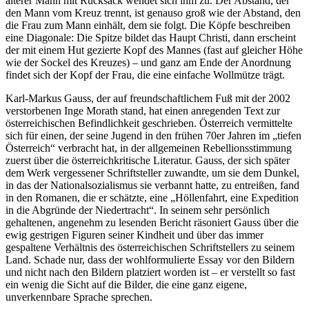
älterer Mann mit Rucksack wendet sich ihm zu. Der Abstand, der
den Mann vom Kreuz trennt, ist genauso groß wie der Abstand, den
die Frau zum Mann einhält, dem sie folgt. Die Köpfe beschreiben
eine Diagonale: Die Spitze bildet das Haupt Christi, dann erscheint
der mit einem Hut gezierte Kopf des Mannes (fast auf gleicher Höhe
wie der Sockel des Kreuzes) – und ganz am Ende der Anordnung
findet sich der Kopf der Frau, die eine einfache Wollmütze trägt.
Karl-Markus Gauss, der auf freundschaftlichem Fuß mit der 2002
verstorbenen Inge Morath stand, hat einen anregenden Text zur
österreichischen Befindlichkeit geschrieben. Österreich vermittelte
sich für einen, der seine Jugend in den frühen 70er Jahren im „tiefen
Österreich“ verbracht hat, in der allgemeinen Rebellionsstimmung
zuerst über die österreichkritische Literatur. Gauss, der sich später
dem Werk vergessener Schriftsteller zuwandte, um sie dem Dunkel,
in das der Nationalsozialismus sie verbannt hatte, zu entreißen, fand
in den Romanen, die er schätzte, eine „Höllenfahrt, eine Expedition
in die Abgründe der Niedertracht“. In seinem sehr persönlich
gehaltenen, angenehm zu lesenden Bericht räsoniert Gauss über die
ewig gestrigen Figuren seiner Kindheit und über das immer
gespaltene Verhältnis des österreichischen Schriftstellers zu seinem
Land. Schade nur, dass der wohlformulierte Essay vor den Bildern
und nicht nach den Bildern platziert worden ist – er verstellt so fast
ein wenig die Sicht auf die Bilder, die eine ganz eigene,
unverkennbare Sprache sprechen.