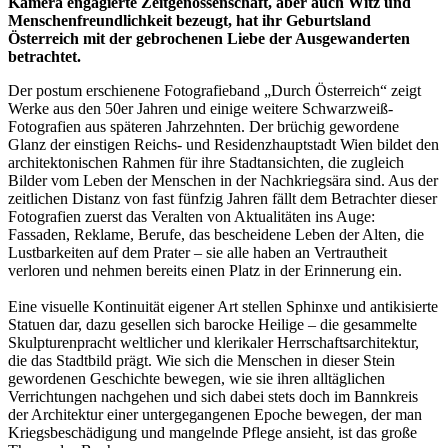
Kamera engagierte Zeitgenossenschaft, aber auch Witz und
Menschenfreundlichkeit bezeugt, hat ihr Geburtsland
Österreich mit der gebrochenen Liebe der Ausgewanderten
betrachtet.
Der postum erschienene Fotografieband „Durch Österreich“ zeigt
Werke aus den 50er Jahren und einige weitere Schwarzweiß-
Fotografien aus späteren Jahrzehnten. Der brüchig gewordene
Glanz der einstigen Reichs- und Residenzhauptstadt Wien bildet den
architektonischen Rahmen für ihre Stadtansichten, die zugleich
Bilder vom Leben der Menschen in der Nachkriegsära sind. Aus der
zeitlichen Distanz von fast fünfzig Jahren fällt dem Betrachter dieser
Fotografien zuerst das Veralten von Aktualitäten ins Auge:
Fassaden, Reklame, Berufe, das bescheidene Leben der Alten, die
Lustbarkeiten auf dem Prater – sie alle haben an Vertrautheit
verloren und nehmen bereits einen Platz in der Erinnerung ein.
Eine visuelle Kontinuität eigener Art stellen Sphinxe und antikisierte
Statuen dar, dazu gesellen sich barocke Heilige – die gesammelte
Skulpturenpracht weltlicher und klerikaler Herrschaftsarchitektur,
die das Stadtbild prägt. Wie sich die Menschen in dieser Stein
gewordenen Geschichte bewegen, wie sie ihren alltäglichen
Verrichtungen nachgehen und sich dabei stets doch im Bannkreis
der Architektur einer untergegangenen Epoche bewegen, der man
Kriegsbeschädigung und mangelnde Pflege ansieht, ist das große