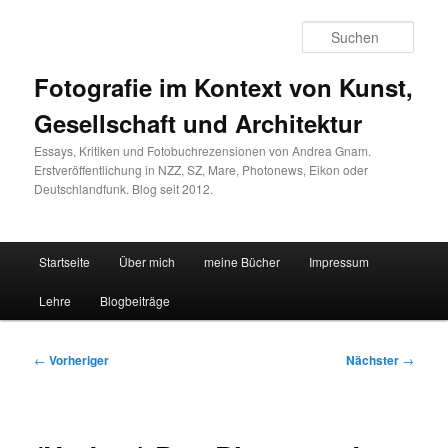
Zum
primären
Such
Inhalt
springen
Fotografie im Kontext von Kunst,
Gesellschaft und Architektur
Essays, Kritiken und Fotobuchrezensionen von Andrea Gnam.
Erstveröffentlichung in NZZ, SZ, Mare, Photonews, Eikon oder
Deutschlandfunk. Blog seit 2012.
Hauptmenü
Startseite
Über mich
meine Bücher
Impressum
Lehre
Blogbeiträge
Beitragsnavigation
←
Vorheriger
Nächster
→