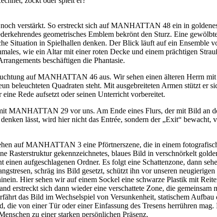
echnet, zockt oder spielt er?
at noch verstärkt. So erstreckt sich auf MANHATTAN 48 ein in goldenes L
ederkehrendes geometrisches Emblem bekrönt den Sturz. Eine gewölbte
he Situation in Spielhallen denken. Der Blick läuft auf ein Ensemble 
males, wie ein Altar mit einer roten Decke und einem prächtigen Strauß
Arrangements beschäftigen die Phantasie.
eleuchtung auf MANHATTAN 46 aus. Wir sehen einen älteren Herrn mi
eun beleuchteten Quadraten steht. Mit ausgebreiteten Armen stützt er sic
 eine Rede aufsetzt oder seinen Unterricht vorbereitet.
r mit MANHATTAN 29 vor uns. Am Ende eines Flurs, der mit Bild an d
enken lässt, wird hier nicht das Entrée, sondern der „Exit“ bewacht, 
sehen auf MANHATTAN 3 eine Pförtnerszene, die in einem fotografisch
ch eine Rasterstruktur gekennzeichnetes, blaues Bild in verschnörkelt
t einen aufgeschlagenen Ordner. Es folgt eine Schattenzone, dann sehen 
angstresen, schräg ins Bild gesetzt, schützt ihn vor unseren neugierige
inein. Hier sehen wir auf einem Sockel eine schwarze Plastik mit Reite
d erstreckt sich dann wieder eine verschattete Zone, die gemeinsam mit
fährt das Bild im Wechselspiel von Versunkenheit, statischem Aufba
d, die von einer Tür oder einer Einfassung des Tresens herrühren ma
enschen zu einer starken persönlichen Präsenz.