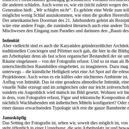
die anderen schlafen. Auch wenn es, wie ein (nicht zuletzt wegen des
Generation hieß:
„Wir schlafen nicht“
. Es gehörte eine Weile zum tei
möglichst wenig Schlaf auszukommen, wie einst die großen Heeresfü
Der amerikanischen Doorman des 21. Jahrhunderts gehört als Rezepti
wäre eine andere Frage, die zumindest literarisch auch eine andere Tr
Mischwesen den Eingang zum Paradies und darinnen den „Baum de
Intimität
Aber vielleicht sind es auch die Karyatiden gründerzeitlicher Architekt
traditionellen Conciergen und Pförtner noch gab, die hier in die Bil
am Arbeitsplatz denn als fast schon organischer Bestandteil der sie u
Räume eingelassen – von der Fotografin erfasst. Und so ist man als Bet
unterschiedlichen Raumhüllen eingebettet, zu imaginieren. Dazu mag 
unterwegs – die künstliche Helligkeit setzt eine Art Spot auf die er
Projektionen: Auch wenn es ein kühles oder nüchternes Ambiente ist,
Anflug von Intimität. Das ist eine geradezu altmodische Intimität, 
visuelle Nähe erzeugt und im zeitgleichen oder nur leicht zeitvers
sondern ein Augenblick wird statisch ins Bild gesetzt. Wohnen wir h
in dem, vom Fotografen erfasst, Figur und tektonische Komposition d
nächtlich Wachhabenden mit ästhetischen Mitteln konfiguriert? Oder 
einer daraus erwachsenden Typologie sich erst die ganze Bannbreite
Janusköpfig
Das Setting der Fotografin ist, sehen wir, soweit dies möglich ist, v
steht öffentlich in einer Umgebung, die sein Arbeitsplatz ist und be