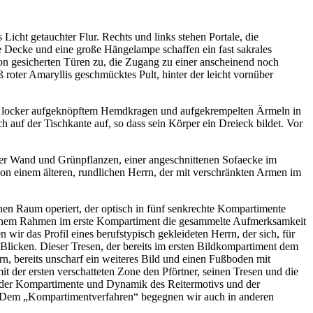
icht getauchter Flur. Rechts und links stehen Portale, die
 Decke und eine große Hängelampe schaffen ein fast sakrales
von gesicherten Türen zu, die Zugang zu einer anscheinend noch
 roter Amaryllis geschmücktes Pult, hinter der leicht vornüber
t locker aufgeknöpftem Hemdkragen und aufgekrempelten Ärmeln in
h auf der Tischkante auf, so dass sein Körper ein Dreieck bildet. Vor
er Wand und Grünpflanzen, einer angeschnittenen Sofaecke im
von einem älteren, rundlichen Herrn, der mit verschränkten Armen im
en Raum operiert, der optisch in fünf senkrechte Kompartimente
 goldenem Rahmen im erste Kompartiment die gesammelte Aufmerksamkeit
wir das Profil eines berufstypisch gekleideten Herrn, der sich, für
n Blicken. Dieser Tresen, der bereits im ersten Bildkompartiment dem
rn, bereits unscharf ein weiteres Bild und einen Fußboden mit
 der ersten verschatteten Zone den Pförtner, seinen Tresen und die
u der Kompartimente und Dynamik des Reitermotivs und der
g. Dem „Kompartimentverfahren“ begegnen wir auch in anderen