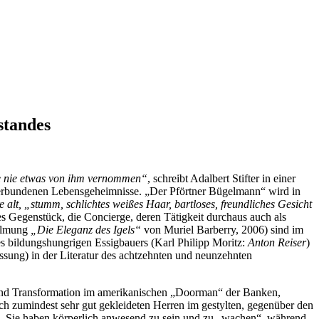
standes
abe nie etwas von ihm vernommen“
, schreibt Adalbert Stifter in einer
m verbundenen Lebensgeheimnisse. „Der Pförtner Bügelmann“ wird in
e alt, „stumm, schlichtes weißes Haar, bartloses, freundliches Gesicht
es Gegenstück, die Concierge, deren Tätigkeit durchaus auch als
filmung
„Die Eleganz des Igels“
von Muriel Barberry, 2006) sind im
des bildungshungrigen Essigbauers (Karl Philipp Moritz:
Anton Reiser
)
assung) in der Literatur des achtzehnten und neunzehnten
r und Transformation im amerikanischen „Doorman“ der Banken,
och zumindest sehr gut gekleideten Herren im gestylten, gegenüber den
m. Sie haben körperlich anwesend zu sein und zu „wachen“, während