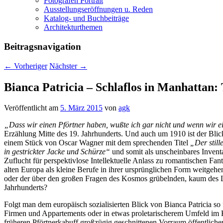
Fotografen Portrait
Ausstellungseröffnungen u. Reden
Katalog- und Buchbeiträge
Architekturthemen
Beitragsnavigation
←
Vorheriger
Nächster
→
Bianca Patricia – Schlaflos in Manhattan: 
Veröffentlicht am
5. März 2015
von
agk
„Dass wir einen Pförtner haben, wußte ich gar nicht und wenn wir ei
Erzählung Mitte des 19. Jahrhunderts. Und auch um 1910 ist der Blic
einem Stück von Oscar Wagner mit dem sprechenden Titel
„Der still
in gestrickter Jacke und Schürze“
und somit als unscheinbares Inventa
Zuflucht für perspektivlose Intellektuelle Anlass zu romantischen F
alten Europa als kleine Berufe in ihrer ursprünglichen Form weitgehe
oder der über den großen Fragen des Kosmos grübelnden, kaum des L
Jahrhunderts?
Folgt man dem europäisch sozialisierten Blick von Bianca Patricia 
Firmen und Appartements oder in etwas proletarischerem Umfeld im 
früheren Pförtnerkabuff großzügig geschnittenen Vorraum öffentlic