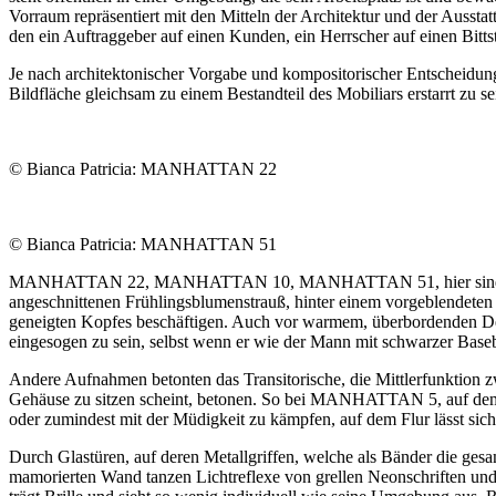
Vorraum repräsentiert mit den Mitteln der Architektur und der Aussta
den ein Auftraggeber auf einen Kunden, ein Herrscher auf einen Bitts
Je nach architektonischer Vorgabe und kompositorischer Entscheidung d
Bildfläche gleichsam zu einem Bestandteil des Mobiliars erstarrt zu se
© Bianca Patricia: MANHATTAN 22
© Bianca Patricia: MANHATTAN 51
MANHATTAN 22, MANHATTAN 10, MANHATTAN 51, hier sind vom Rezept
angeschnittenen Frühlingsblumenstrauß, hinter einem vorgeblendete
geneigten Kopfes beschäftigen. Auch vor warmem, überbordenden 
eingesogen zu sein, selbst wenn er wie der Mann mit schwarzer Bas
Andere Aufnahmen betonten das Transitorische, die Mittlerfunktion 
Gehäuse zu sitzen scheint, betonen. So bei MANHATTAN 5, auf dem ma
oder zumindest mit der Müdigkeit zu kämpfen, auf dem Flur lässt sic
Durch Glastüren, auf deren Metallgriffen, welche als Bänder die ge
mamorierten Wand tanzen Lichtreflexe von grellen Neonschriften und e