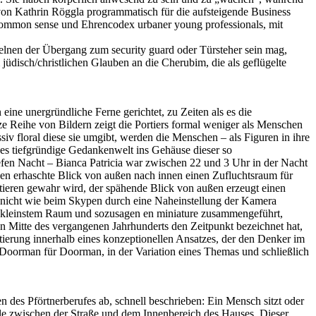
s von Kathrin Röggla programmatisch für die aufsteigende Business
nen common sense und Ehrencodex urbaner young professionals, mit
elnen der Übergang zum security guard oder Türsteher sein mag,
jüdisch/christlichen Glauben an die Cherubim, die als geflügelte
 eine unergründliche Ferne gerichtet, zu Zeiten als es die
ze Reihe von Bildern zeigt die Portiers formal weniger als Menschen
siv floral diese sie umgibt, werden die Menschen – als Figuren in ihre
ei es tiefgründige Gedankenwelt ins Gehäuse dieser so
efen Nacht – Bianca Patricia war zwischen 22 und 3 Uhr in der Nacht
ehen erhaschte Blick von außen nach innen einen Zufluchtsraum für
ntieren gewahr wird, der spähende Blick von außen erzeugt einen
en nicht wie beim Skypen durch eine Naheinstellung der Kamera
uf kleinstem Raum und sozusagen en miniature zusammengeführt,
on Mitte des vergangenen Jahrhunderts den Zeitpunkt bezeichnet hat,
ierung innerhalb eines konzeptionellen Ansatzes, der den Denker im
, Doorman für Doorman, in der Variation eines Themas und schließlich
en des Pförtnerberufes ab, schnell beschrieben: Ein Mensch sitzt oder
elle zwischen der Straße und dem Innenbereich des Hauses. Dieser