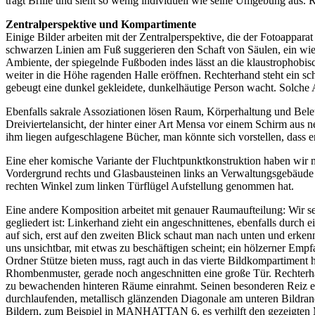
trägt Brille und sieht so wenig individuell wie seine Umgebung aus. R
Zentralperspektive und Kompartimente
Einige Bilder arbeiten mit der Zentralperspektive, die der Fotoappar
schwarzen Linien am Fuß suggerieren den Schaft von Säulen, ein wi
Ambiente, der spiegelnde Fußboden indes lässt an die klaustrophobisc
weiter in die Höhe ragenden Halle eröffnen. Rechterhand steht ein sch
gebeugt eine dunkel gekleidete, dunkelhäutige Person wacht. Solche 
Ebenfalls sakrale Assoziationen lösen Raum, Körperhaltung und B
Dreiviertelansicht, der hinter einer Art Mensa vor einem Schirm aus n
ihm liegen aufgeschlagene Bücher, man könnte sich vorstellen, dass er
Eine eher komische Variante der Fluchtpunktkonstruktion haben wi
Vordergrund rechts und Glasbausteinen links an Verwaltungsgebäude d
rechten Winkel zum linken Türflügel Aufstellung genommen hat.
Eine andere Komposition arbeitet mit genauer Raumaufteilung: Wir 
gegliedert ist: Linkerhand zieht ein angeschnittenes, ebenfalls dur
auf sich, erst auf den zweiten Blick schaut man nach unten und erkenn
uns unsichtbar, mit etwas zu beschäftigen scheint; ein hölzerner Empf
Ordner Stütze bieten muss, ragt auch in das vierte Bildkompartiment h
Rhombenmuster, gerade noch angeschnitten eine große Tür. Rechterhan
zu bewachenden hinteren Räume einrahmt. Seinen besonderen Reiz er
durchlaufenden, metallisch glänzenden Diagonale am unteren Bildran
Bildern, zum Beispiel in MANHATTAN 6, es verhilft den gezeigten M