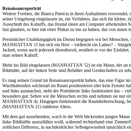
Renaissanceporträt
Weitere Formen, die Bianca Patricia in ihren Aufnahmen verwendet
seiner Umgebung eingelassen ist, ein Verfahren, das sich für kleine
Ausschnitt des Kabuffs, das frontal einen am Computer arbeitenden M
fast glauben, es hier mit einer Plakat zu tun zu haben, das von inne
Persönlicher Unabhängigkeit im Dienst begegnen wir bei Menschen, die
MANHATTAN 11 hat sich ein Herr – vielleicht ein Latino? – Sitzgele
Jackett, wenn auch jederzeit dienstbereit, residiert er vor der Einfahr
man seinen Kabuff.
Mehr ins Bild eingelassen (MANHATTAN 52) ist ein Mann, der an eine
Bildmitte, auf der linken Seite sind Behälter und Gerätschaften zu se
Es mag seinen Grund im Renaissanceporträt haben, das eine Figur im 
Wachhabenden solcherart im Raum positionieren (der kein Fenster hab
und links ausmachen, steht der Porträtierte links funktioniert das – 
besonders gut. Sehen wir die Menschen rechts und nehmen sie nur ei
MANHATTAN 4). Hingegen funktioniert die Raumbeherrschung, beac
(MANHATTAN 21) mittleren Alters.
Mit dem gut aussehenden, wach in die Welt blickenden jungen Mann
linke Bildhälfte auszufüllen weiß, während rechterhand eine Zimmerfl
zeitlichen Differenz, in nachdenklicher Selbstgewissheit tatsächlich