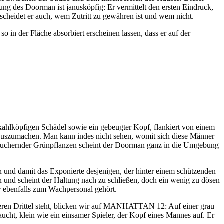
ung des Doorman ist janusköpfig: Er vermittelt den ersten Eindruck,
tscheidet er auch, wem Zutritt zu gewähren ist und wem nicht.
o in der Fläche absorbiert erscheinen lassen, dass er auf der
öpfigen Schädel sowie ein gebeugter Kopf, flankiert von einem
auszumachen. Man kann indes nicht sehen, womit sich diese Männer
uchernder Grünpflanzen scheint der Doorman ganz in die Umgebung
.
 und damit das Exponierte desjenigen, der hinter einem schützenden
 und scheint der Haltung nach zu schließen, doch ein wenig zu dösen
r ebenfalls zum Wachpersonal gehört.
nteren Drittel steht, blicken wir auf MANHATTAN 12: Auf einer grau
aucht, klein wie ein einsamer Spieler, der Kopf eines Mannes auf. Er