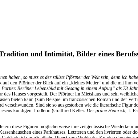
Tradition und Intimität, Bilder eines Berufs
nen haben, so muss es der stillste Pförtner der Welt sein, denn ich h
k auf den Pförtner der Blick auf ein „kleines Metier“ und die mit ih
e Portier. Berliner Lebensbild mit Gesang in einem Aufzug“ als 73 Jahr
r des Hauses vorgestellt. Der Pförtner im Mietshaus und sein weiblich
antasien bieten kann (zum Beispiel im französischen Roman und der Ver
nd verschwunden. Sind sie so ausgestorben wie die literarische Figur 
esens kundigen Trödlerin (Gottfried Keller:
Der grüne Heinrich
, 1. F
so feiern diese Figuren möglicherweise ihre zeitgenössische Wiederkeh
Kassenhäuschen eines Parkhauses.
Letzteren und den livrierten oder d
her Gebäude ist der nächtliche Dienst zum Wohle der Kunden gemeinsa