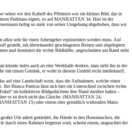
hen wir den Kabuff des Pförtners wie ein kleines Bild, das in
 in einem Parkhaus eignet, so auf MANHATTAN 34. Hier ist der
 Innenraum farbig so stark von seiner Umgebung abgehoben, dass wir
 allzu sehr für einen Arbeitgeber repräsentiert werden muss. Auf
uff gestellt, mit übereinander geschlagenen Beinen und abgelegtem
nommen und dominiert die rechte Bildhälfte, angeschnitten am Rand sieht
n könnte indes auch an eine Werkhalle denken, man sieht ihn in der
e mit einem Getränk, er wirkt in diesem Umfeld recht intellektuell.
das auf eine Landschaft weist, dass die Aufnahmen, welche einen
Bei Bianca Patricia lässt sich hier ein Unterschied zwischen rechts
d Enkel“ im kollektiven Bildgedächtnis ihre Hand darüber halten –
n, aber es ist doch nicht das Gleiche. (MANHATTAN 24,
rn (MANHATTAN 15) oder einem eher gemütlich wirkenden Mann
ßer Uhr adrett gekleidet, die Hände in den Hosentaschen, die
 wie durch einen Rahmen begrenzt wird, scheint einem, ungeachtet der