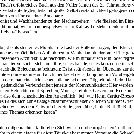
 Titels) erfolgreiches Buch aus den Nuller Jahren des 21. Jahrhundert
ls selbst auferlegten, teils mit großer Selbstverständlichkeit getrage
hrer vom Format eines Bonaparte.
onist und Wachhabender zu den Nachtarbeitern – wie fließend im Einz
adition hat, wenn man beispielsweise an Kafkas Türsteher denkt und im 
s Lebens“ bewachen.
ur, die als steinernes Mobiliar die Last der Balkone tragen, den Blick in
dsprache der nächtlichen Aufnahmen in Manhattan hineinragen: Eine gan
mfassenden Architektur. Je nachdem, wie minimalistisch kühl oder regres
rachter versucht, sich auch ihre, sei es banale, sei es konzentrierte, s
auch die Beleuchtung beitragen: Es ist spät abends im Übergang zur ti
leuchteten Innenräume und auch hier bietet der zufällig und im Vorüberg
 in dem man einen Menschen, alleine bei einer Tätigkeit oder beim Ha
eine gedankliche Verbundenheit jenseits der Kommunikation: Hier werd
chobenen Betrachten und Sprechen, Mimik, Gefühle, Gesten und Rede a
ier also dem „entscheidenden Augenblick“ bei, wie Henri Cartier-Bress
es Bildes sich zur Aussage zusammenschließen? Suchen wir hier Orient
sehen wir uns dem Entwurf einer Serie gegenüber, in der Bild für Bild
 eines Themas erkennen lassen?
on den mitgebrachten kulturellen Sichtweisen und europäischen Tradition
wacht in einem eigens für diese Tätigkeit bestimmten Vorraum die Schw