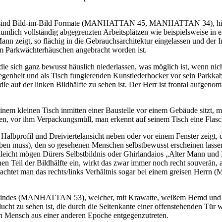
, sind Bild-im-Bild Formate (MANHATTAN 45, MANHATTAN 34), hier se
, räumlich vollständig abgegrenzten Arbeitsplätzen wie beispielsweise
ann zeigt, so flächig in die Gebrauchsarchitektur eingelassen und der
n im Parkwächterhäuschen angebracht worden ist.
 sich ganz bewusst häuslich niederlassen, was möglich ist, wenn nicht
genheit und als Tisch fungierenden Kunstlederhocker vor sein Parkkab
t, die auf der linken Bildhälfte zu sehen ist. Der Herr ist frontal aufge
m kleinen Tisch inmitten einer Baustelle vor einem Gebäude sitzt, ma
hen, vor ihm Verpackungsmüll, man erkennt auf seinem Tisch eine Flasch
Halbprofil und Dreiviertelansicht neben oder vor einem Fenster zeigt, 
en muss), den so gesehenen Menschen selbstbewusst erscheinen lassen. 
vielleicht mögen Dürers Selbstbildnis oder Ghirlandaios „Alter Mann un
nen Teil der Bildhälfte ein, wirkt das zwar immer noch recht souverä
htet man das rechts/links Verhältnis sogar bei einem greisen Her
 indes (MANHATTAN 53), welcher, mit Krawatte, weißem Hemd und gro
ucht zu sehen ist, die durch die Seitenkante einer offenstehenden Tür
 ein Mensch aus einer anderen Epoche entgegenzutreten.