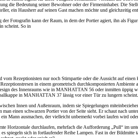
ttung die Bedeutung seiner Bewohner oder der Firmeninhaber. Die Stell
teller, ein Hausherr auf seinen Gast machen möchte und gleichzeitig en
er Fotografin kann der Raum, in dem der Portier agiert, ihn als Figur s
in scheint. So in
ionisten nur noch Stirnpartie oder die Aussicht auf einen kahlk
n Rezeptionstresen in einem geometrisch durchkomponierten Ambiente 
Design des Innenraums wie in MANHATTAN 56 oder inmitten üppig w
eballkappe in MANHATTAN 37 lässig vor einer Tür zu lungern scheint
zwischen Innen und Außenraum, indem sie Spiegelungen miteinbeziehen
n einen schwarzen Portier von der Seite sieht. Er schaut nach unten
h ein Mann ausmachen, der vielleicht unbemerkt vorbei laufen wird ode
samte Horizontale durchlaufen, mehrfach die Aufforderung „Pull“ im u
s spiegeln sich in fortlaufender Reihe Lampen. Fast in der Bildmitte t